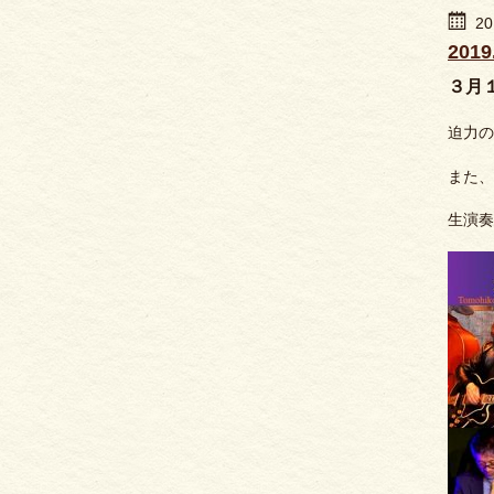
20
201
３月１
迫力の
また、
生演奏