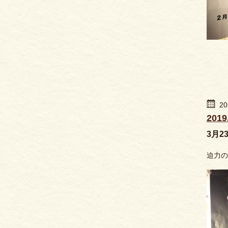
20
201
3月23
迫力の