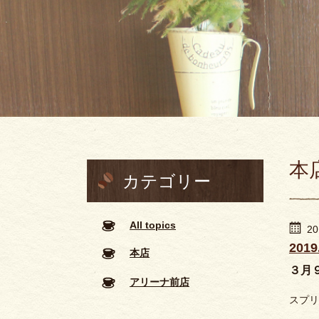
本
カテゴリー
All topics
20
201
本店
３月９日
アリーナ前店
スプリ