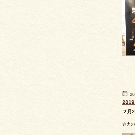
20
201
２月2３
迫力の