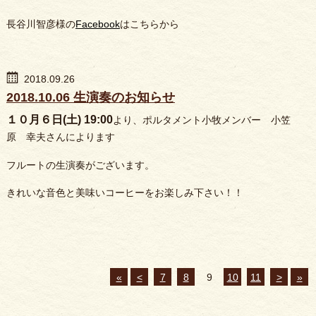
長谷川智彦様の
Facebook
はこちらから
2018.09.26
2018.10.06 生演奏のお知らせ
１０月６日(土) 19:00
より、ポルタメント小牧メンバー 小笠
原 幸夫さんによります
フルートの生演奏がございます。
きれいな音色と美味いコーヒーをお楽しみ下さい！！
«
<
7
8
9
10
11
>
»