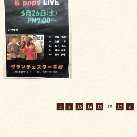
«
<
13
14
15
16
17
>